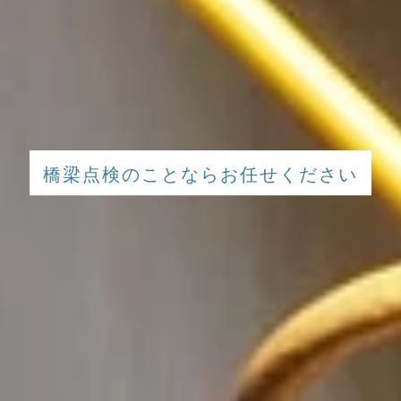
橋
梁
や
橋
梁
点
検
の
こ
と
な
ら
お
任
せ
く
だ
さ
い